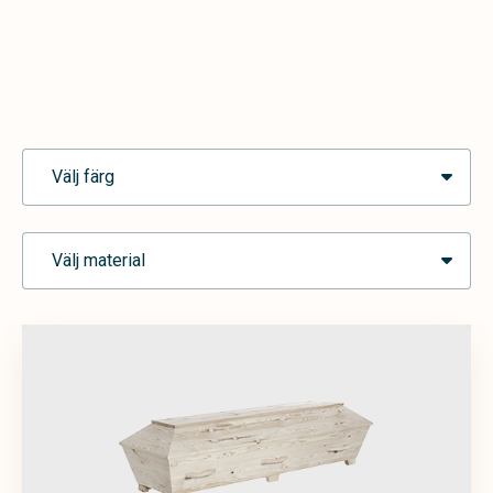
Välj färg
Välj material
Ask
Blå
Brun
Grå