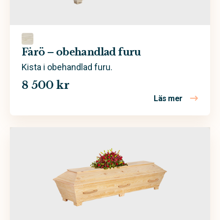
Grön
Rosa
Sand
Fårö – obehandlad furu
Trä
Kista i obehandlad furu.
8 500 kr
Valfri färg
Läs mer
om Fårö – 
Vit
Ask
Ek
Furu
Massiv obehandlad furu
Poppel
Spån- och MDF-skiva