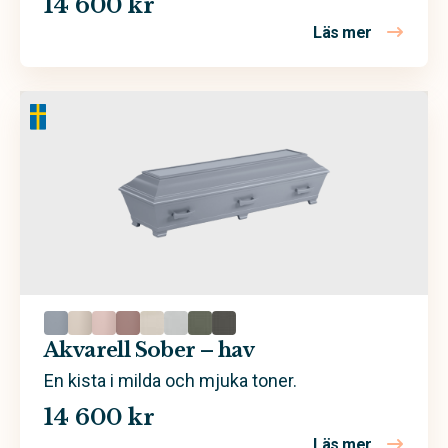
14 600 kr
Läs mer
om Akvarell
Akvarell Sober – hav
En kista i milda och mjuka toner.
14 600 kr
Läs mer
om Akvarel