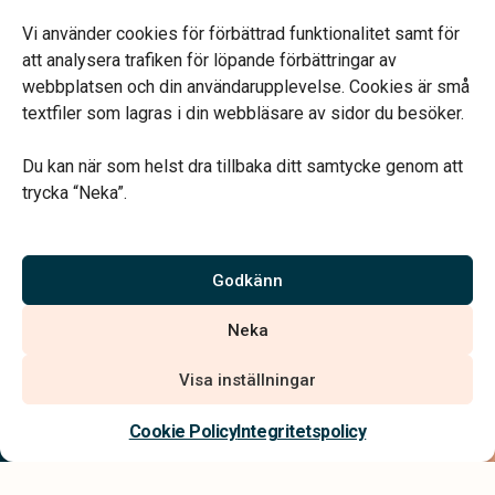
Tidsbokning.
Telefonjour dygnet runt.
Vi använder cookies för förbättrad funktionalitet samt för
att analysera trafiken för löpande förbättringar av
webbplatsen och din användarupplevelse. Cookies är små
textfiler som lagras i din webbläsare av sidor du besöker.
Du kan när som helst dra tillbaka ditt samtycke genom att
Vårt systerbolag Verahill hjälper dig med familjejuridiken –
trycka “Neka”.
genom hela livet.
Varmt välkommen.
Godkänn
Vi är auktoriserade av Sveriges Begravningsbyråers Förbund och
Neka
har högt ställda krav på utbildning, kvalitet, miljö och arbetsmiljö.
Visa inställningar
Kontakta oss
Cookie Policy
Integritetspolicy