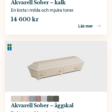
Akvarell Sober – kalk
En kista i milda och mjuka toner.
14 600 kr
Läs mer
om Akvarel
Akvarell Sober – äggskal