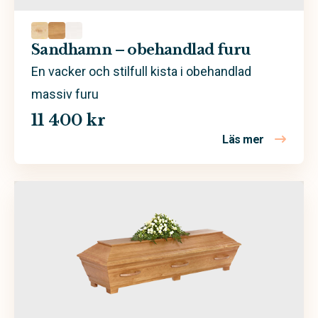
Sandhamn – obehandlad furu
En vacker och stilfull kista i obehandlad
massiv furu
11 400 kr
Läs mer
om Sandha