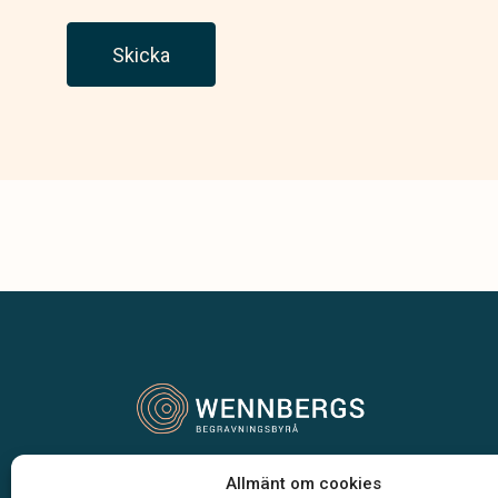
Skicka
Vår begravningsbyrå är en del av Klarahill.
Allmänt om cookies