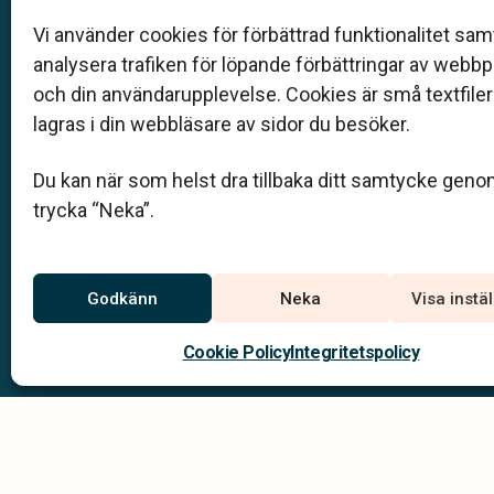
Klarahill består av kunniga lokala familjeföretag so
auktoriserade inom Sveriges begravningsbyråers
Vi använder cookies för förbättrad funktionalitet samt
förbund (SBF). Det personliga är centralt för oss, b
analysera trafiken för löpande förbättringar av webb
när det gäller bemötande och när vi utformar
och din användarupplevelse. Cookies är små textfile
skräddarsydda personliga begravningar.
lagras i din webbläsare av sidor du besöker.
0495-312 02
Du kan när som helst dra tillbaka ditt samtycke geno
virserum@klarahill.se
trycka “Neka”.
Jourtelefon
Godkänn
Neka
Visa instä
0495-312 02
Du når oss dygnet runt på
Cookie Policy
Integritetspolicy
Integritets