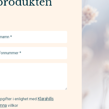
produkten
namn
ed)
onnummer
ed)
Klarahills
pgifter i enlighet med
änna
villkor