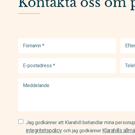
Kontakta oss om 
Förnamn
Efter
(Required)
(Requir
E-
Telef
postadress
(Requir
(Required)
Meddelande
Samtycke
Jag godkänner att Klarahill behandlar mina personup
(Required)
integritetspolicy
Klarahills allm
och jag godkänner