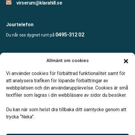
virserum@klarahill.se
Jourtelefon
0495-312 02
Du når oss dygnet runt på
Öppettider:
Allmänt om cookies
Tidsbokning.
Telefonjour dygnet runt.
Vi använder cookies för förbättrad funktionalitet samt för
att analysera trafiken för löpande förbättringar av
webbplatsen och din användarupplevelse. Cookies är små
textfiler som lagras i din webbläsare av sidor du besöker.
Du kan när som helst dra tillbaka ditt samtycke genom att
Vårt systerbolag Verahill hjälper dig med familjejuridiken –
trycka “Neka”.
genom hela livet.
Varmt välkommen.