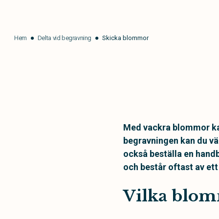
Hem
Delta vid begravning
Skicka blommor
Med vackra blommor kan 
begravningen kan du väl
också beställa en handb
och består oftast av ett
Vilka blom