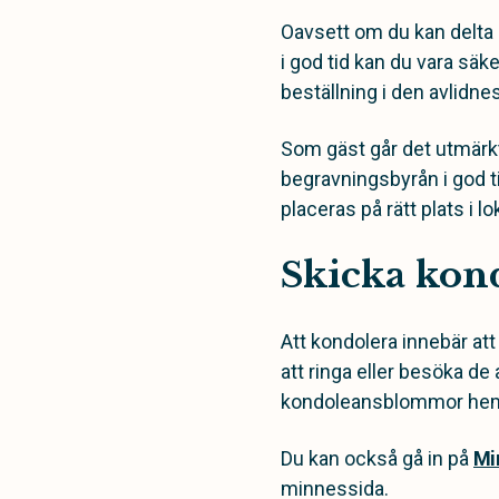
Oavsett om du kan delta i
i god tid kan du vara säke
beställning i den avlidn
Som gäst går det utmärkt
begravningsbyrån i god t
placeras på rätt plats i lo
Skicka kon
Att kondolera innebär att
att ringa eller besöka d
kondoleansblommor hem t
Du kan också gå in på
Mi
minnessida.