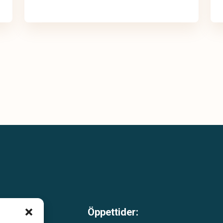
Öppettider:
m är