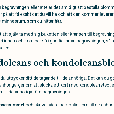
 begravningen eller inte är det smidigt att beställa blomm
r på att få exakt det du vill ha och att den kommer leverera
es minnesrum, som du hittar
här
.
 att själv ta med sig buketten eller kransen till begravn
id innan och kom också i god tid innan begravningen, så
kalen.
doleans och kondoleans
 du uttrycker ditt deltagande till de anhöriga. Det kan du
e anhöriga, genom att skicka ett kort med kondoleanstext 
ill de anhöriga före begravningen.
nnesrummet
och skriva några personliga ord till de anhör