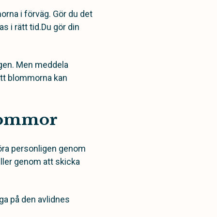
orna i förväg. Gör du det
s i rätt tid.Du gör din
ingen. Men meddela
 att blommorna kan
blommor
 göra personligen genom
eller genom att skicka
iga på den avlidnes