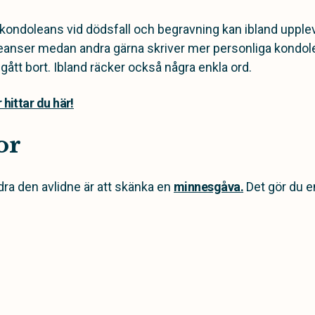
l kondoleans vid dödsfall och begravning kan ibland upple
leanser medan andra gärna skriver mer personliga kondol
ått bort. Ibland räcker också några enkla ord.
hittar du här!
or
edra den avlidne är att skänka en
minnesgåva.
Det gör du e