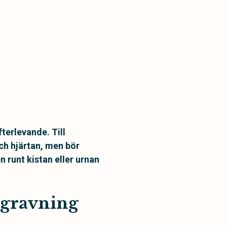
terlevande. Till
ch hjärtan, men bör
 runt kistan eller urnan
egravning