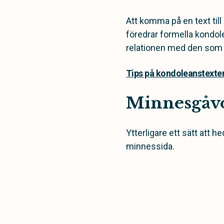
Att komma på en text til
föredrar formella kondo
relationen med den som g
Tips på kondoleanstexter 
Minnesgåv
Ytterligare ett sätt att h
minnessida.