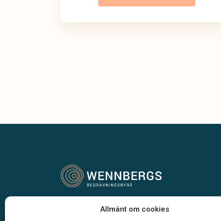
Vår begravningsbyrå är en del av Klarahill.
Allmänt om cookies
Klarahill består av kunniga lokala familjeföretag so