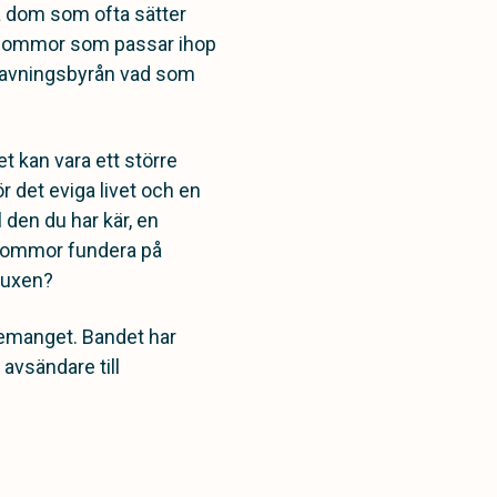
så dom som ofta sätter
 blommor som passar ihop
egravningsbyrån vad som
t kan vara ett större
r det eviga livet och en
 den du har kär, en
 blommor fundera på
dvuxen?
gemanget. Bandet har
 avsändare till