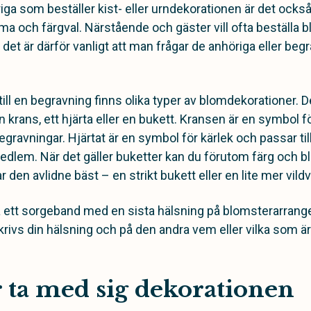
iga som beställer kist- eller urndekorationen är det ock
a och färgval. Närstående och gäster vill ofta beställa
det är därför vanligt att man frågar de anhöriga eller b
ll en begravning finns olika typer av blomdekorationer. De
rans, ett hjärta eller en bukett. Kransen är en symbol fö
egravningar. Hjärtat är en symbol för kärlek och passar till
medlem. När det gäller buketter kan du förutom färg och
den avlidne bäst – en strikt bukett eller en lite mer vil
ästa ett sorgeband med en sista hälsning på blomsterarran
skrivs din hälsning och på den andra vem eller vilka som är
r ta med sig dekorationen