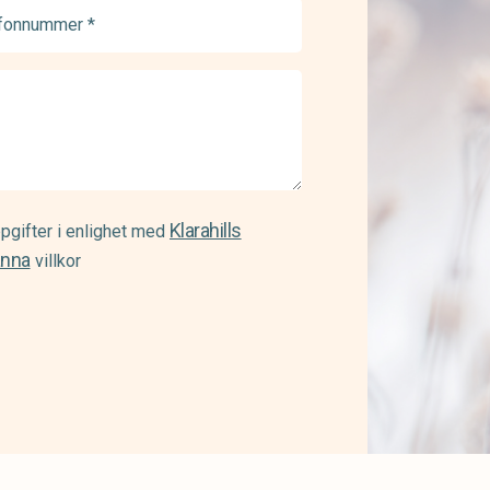
onnummer
ed)
Klarahills
pgifter i enlighet med
änna
villkor