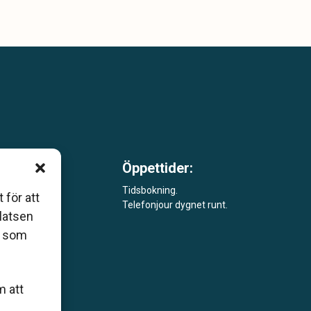
Öppettider:
m är
Tidsbokning.
 för att
Telefonjour dygnet runt.
åde
platsen
r som
m att