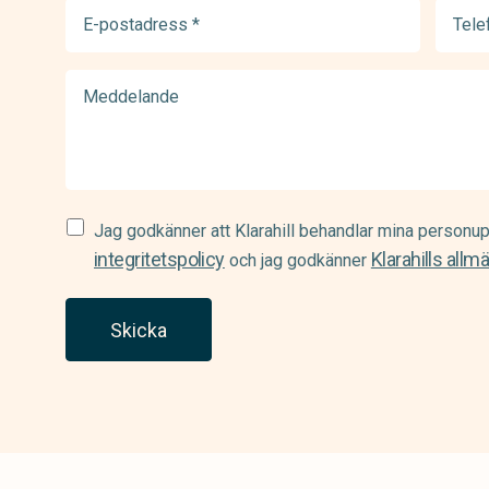
E-
Telef
postadress
(Requir
(Required)
Meddelande
Samtycke
Jag godkänner att Klarahill behandlar mina personup
(Required)
integritetspolicy
Klarahills allm
och jag godkänner
Skicka