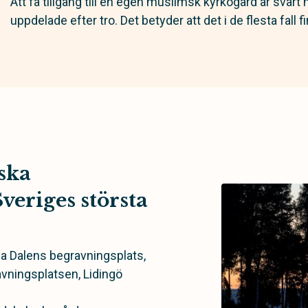
Att få tillgång till en egen muslimsk kyrkogård är svår
uppdelade efter tro. Det betyder att det i de flesta fall
ska
veriges största
la Dalens begravningsplats,
avningsplatsen, Lidingö