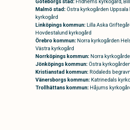
Göteborgs stad:
Fridhems kyrkogård, Bil
Malmö stad:
Östra kyrkogården Uppsala
kyrkogård
Linköpings kommun:
Lilla Aska Griftegå
Hovdestalund kyrkogård
Örebro kommun:
Norra kyrkogården Hels
Västra kyrkogård
Norrköpings kommun:
Norra kyrkogård
Jönköpings kommun:
Östra kyrkogårde
Kristianstad kommun:
Rödaleds begravn
Vänersborgs kommun:
Katrinedals kyrk
Trollhättans kommun:
Håjums kyrkogår