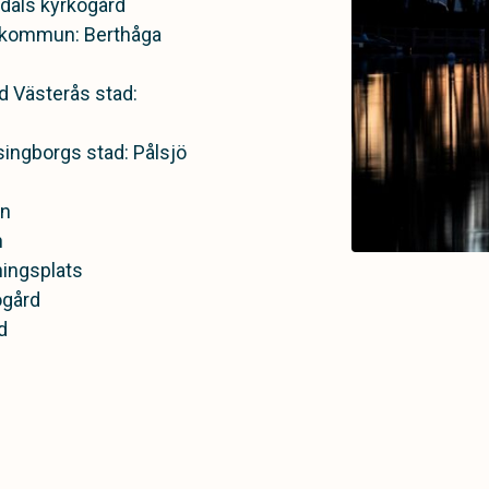
ldals kyrkogård
 kommun: Berthåga
rd Västerås stad:
ingborgs stad: Pålsjö
en
n
ingsplats
ogård
d