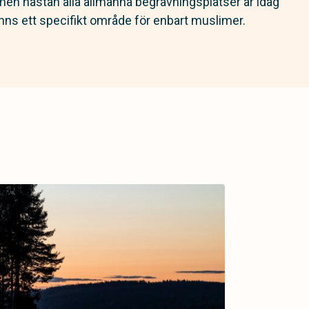
t men nästan alla allmänna begravningsplatser är idag
 finns ett specifikt område för enbart muslimer.