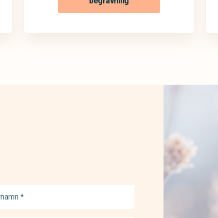
begravning
namn
ed)