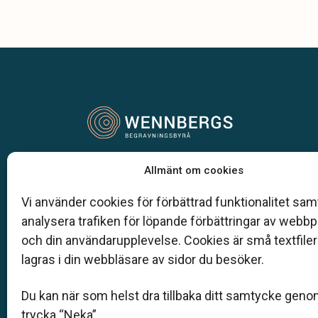
Vår begravningsbyrå är en del av Klarahill.
Allmänt om cookies
Klarahill består av kunniga lokala familjeföretag so
auktoriserade inom Sveriges begravningsbyråers
Vi använder cookies för förbättrad funktionalitet samt
förbund (SBF). Det personliga är centralt för oss, b
analysera trafiken för löpande förbättringar av webb
när det gäller bemötande och när vi utformar
och din användarupplevelse. Cookies är små textfile
skräddarsydda personliga begravningar.
lagras i din webbläsare av sidor du besöker.
0495-312 02
Du kan när som helst dra tillbaka ditt samtycke geno
virserum@klarahill.se
trycka “Neka”.