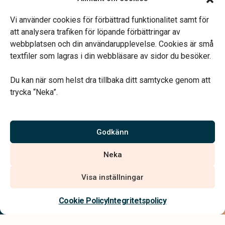
Tidsbokning.
Telefonjour dygnet runt.
Vi använder cookies för förbättrad funktionalitet samt för
att analysera trafiken för löpande förbättringar av
webbplatsen och din användarupplevelse. Cookies är små
textfiler som lagras i din webbläsare av sidor du besöker.
Du kan när som helst dra tillbaka ditt samtycke genom att
Vårt systerbolag Verahill hjälper dig med familjejuridiken –
trycka “Neka”.
genom hela livet.
Varmt välkommen.
Godkänn
Vi är auktoriserade av Sveriges Begravningsbyråers Förbund och
Neka
har högt ställda krav på utbildning, kvalitet, miljö och arbetsmiljö.
Visa inställningar
Kontakta oss
Cookie Policy
Integritetspolicy