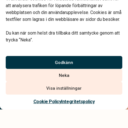
att analysera trafiken för löpande förbättringar av
webbplatsen och din användarupplevelse. Cookies är små
textfiler som lagras i din webbläsare av sidor du besöker.
Du kan när som helst dra tillbaka ditt samtycke genom att
Vårt systerbolag Verahill hjälper dig med familjejuridiken –
trycka “Neka”.
genom hela livet.
Varmt välkommen.
Godkänn
Vi är auktoriserade av Sveriges Begravningsbyråers Förbund och
Neka
har högt ställda krav på utbildning, kvalitet, miljö och arbetsmiljö.
Visa inställningar
Kontakta oss
Cookie Policy
Integritetspolicy
Integritetspolicy
Allmänna villkor
Tillgänglighetsredogörelse