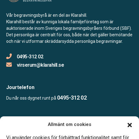
Vår begravningsbyrå är en del av Klarahill.
Klarahill består av kunniga lokala familjeföretag som är
auktoriserade inom Sveriges begravningsbyråers förbund (SBF).
Det personliga är centralt för oss, både när det gäller bemötande
och när vi utformar skräddarsydda personliga begravningar.
0495-312 02
virserum@klarahill.se
Jourtelefon
0495-312 02
Du når oss dygnet runt på
Öppettider:
Allmänt om cookies
Tidsbokning.
Telefonjour dygnet runt.
Vi använder cookies för förbättrad funktionalitet samt för